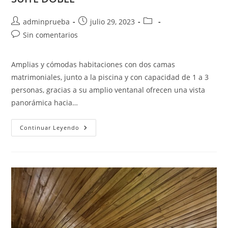
Autor
Publicación
Categoría
adminprueba
julio 29, 2023
de
de
de
Comentarios
Sin comentarios
la
la
la
de
entrada:
entrada:
entrada:
la
Amplias y cómodas habitaciones con dos camas
entrada:
matrimoniales, junto a la piscina y con capacidad de 1 a 3
personas, gracias a su amplio ventanal ofrecen una vista
panorámica hacia…
SUITE
Continuar Leyendo
DOBLE