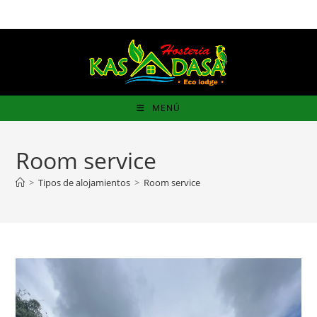
Ir
al
contenido
MENÚ
Room service
>
Tipos de alojamientos
>
Room service