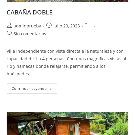
CABAÑA DOBLE
Autor
Publicación
Categoría
adminprueba
julio 29, 2023
de
de
de
Comentarios
Sin comentarios
la
la
la
de
entrada:
entrada:
entrada:
la
Villa independiente con vista directa a la naturaleza y con
entrada:
capacidad de 1 a 4 personas. Con unas magníficas vistas al
rio y hamacas donde relajarse, permitiendo a los
huéspedes…
CABAÑA
Continuar Leyendo
DOBLE