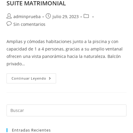
SUITE MATRIMONIAL
Autor
Publicación
Categoría
adminprueba
julio 29, 2023
de
de
de
Comentarios
Sin comentarios
la
la
la
de
entrada:
entrada:
entrada:
la
Amplias y cómodas habitaciones junto a la piscina y con
entrada:
capacidad de 1 a 4 personas, gracias a su amplio ventanal
ofrecen una vista panorámica hacia la naturaleza. Balcón
privado…
SUITE
Continuar Leyendo
MATRIMONIAL
Pul
Es
par
Entradas Recientes
cer