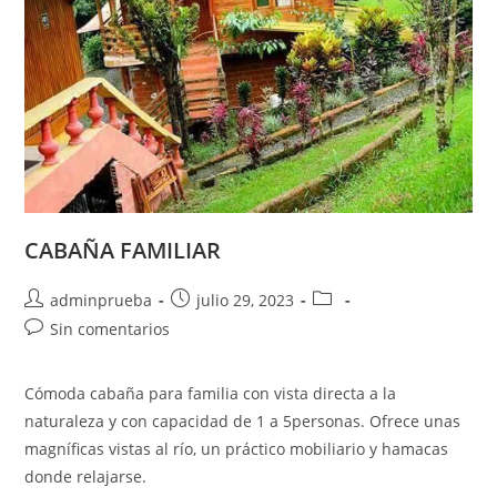
CABAÑA FAMILIAR
Autor
Publicación
Categoría
adminprueba
julio 29, 2023
de
de
de
Comentarios
Sin comentarios
la
la
la
de
entrada:
entrada:
entrada:
la
Cómoda cabaña para familia con vista directa a la
entrada:
naturaleza y con capacidad de 1 a 5personas. Ofrece unas
magníficas vistas al río, un práctico mobiliario y hamacas
donde relajarse.