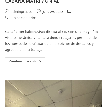
CABAÑA MATRIMONIAL
Autor
Publicación
Categoría
adminprueba
julio 29, 2023
de
de
de
Comentarios
Sin comentarios
la
la
la
de
entrada:
entrada:
entrada:
la
Cabaña con balcón, vista directa al río. Con una magnífica
entrada:
vista panorámica y hamaca donde relajarse, permitiendo a
los huéspedes disfrutar de un ambiente de descanso y
agradable para trabajar.
CABAÑA
Continuar Leyendo
MATRIMONIAL